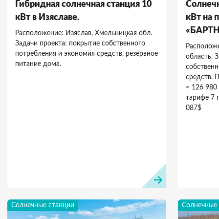
Гибридная солнечная станция 10
Солнечн
кВт в Изяславе.
кВт на
«БАРТ
Расположение: Изяслав, Хмельницкая обл.
Задачи проекта: покрытие собственного
Расположе
потребления и экономия средств, резервное
область. 
питание дома.
собственн
средств. 
≈ 126 980
тарифе 7 г
087$
Солнечные станции
Солнечные 