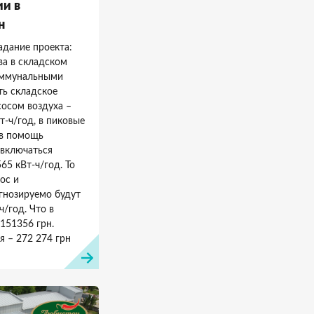
ии в
н
адание проекта:
ва в складском
оммунальными
ть складское
осом воздуха –
т-ч/год, в пиковые
 в помощь
 включаться
65 кВт-ч/год. То
ос и
гнозируемо будут
ч/год. Что в
151356 грн.
 – 272 274 грн