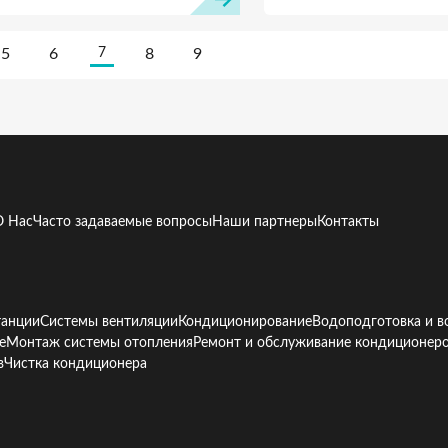
5
6
8
9
7
О Нас
Часто задаваемые вопросы
Наши партнеры
Контакты
танции
Системы вентиляции
Кондиционирование
Водоподготовка и в
е
Монтаж системы отопления
Ремонт и обслуживание кондиционер
в
Чистка кондиционера