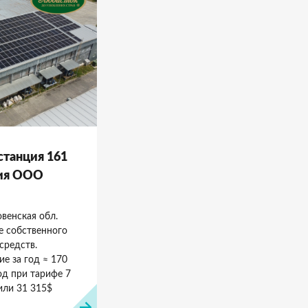
станция 161
тия ООО
овенская обл.
е собственного
средств.
е за год ≈ 170
од при тарифе 7
 или 31 315$