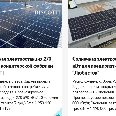
ая электростанция 270
Солнечная электро
 кондитерской фабрики
кВт для предприя
TI
"Любисток"
ние: г. Львов. Задачи проекта:
Расположение: с. Зоря, Р
собственного потребления и
Задачи проекта: покрыти
средств. Прогнозируемое
потребления и экономия 
 за год ≈ 278 590 кВт/ч. Экономия
Прогнозируемое поколени
 тарифе 7 грн/кВт = 1 950 130
000 кВт/ч; Экономия за г
1 319$
грн/кВт = 1 190 000 грн,