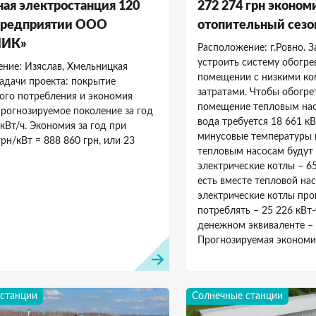
ая электростанция 120
272 274 грн эконом
 предприятии ООО
отопительный сезо
НИК»
Расположение: г.Ровно. З
устроить систему обогре
ние: Изяслав, Хмельницкая
помещении с низкими к
Задачи проекта: покрытие
затратами. Чтобы обогре
ого потребления и экономия
помещение тепловым нас
Прогнозируемое поколение за год
вода требуется 18 661 кВ
 кВт/ч. Экономия за год при
минусовые температуры
рн/кВт = 888 860 грн, или 23
тепловым насосам будут
электрические котлы – 65
есть вместе тепловой нас
электрические котлы про
потреблять – 25 226 кВт-
денежном эквиваленте – 
Прогнозируемая экономия
станции
Солнечные станции