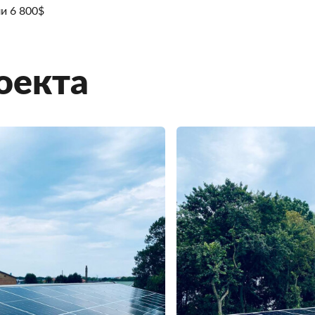
ли 6 800$
оекта