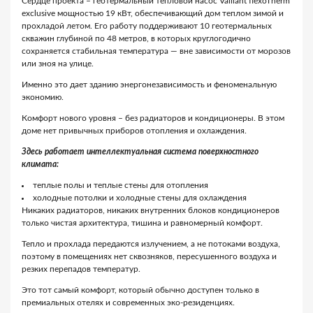
Сердце проекта – геотермальный тепловой насос Vaillant flexoTherm
exclusive мощностью 19 кВт, обеспечивающий дом теплом зимой и
прохладой летом. Его работу поддерживают 10 геотермальных
скважин глубиной по 48 метров, в которых круглогодично
сохраняется стабильная температура — вне зависимости от морозов
или зноя на улице.
Именно это дает зданию энергонезависимость и феноменальную
экономию.
Комфорт нового уровня – без радиаторов и кондиционеры. В этом
доме нет привычных приборов отопления и охлаждения.
Здесь работает интеллектуальная система поверхностного
климата:
теплые полы и теплые стены для отопления
холодные потолки и холодные стены для охлаждения
Никаких радиаторов, никаких внутренних блоков кондиционеров
только чистая архитектура, тишина и равномерный комфорт.
Тепло и прохлада передаются излучением, а не потоками воздуха,
поэтому в помещениях нет сквозняков, пересушенного воздуха и
резких перепадов температур.
Это тот самый комфорт, который обычно доступен только в
премиальных отелях и современных эко-резиденциях.