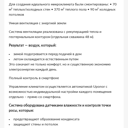
Для создания идеального микроклимата были смонтированы: • 70
м² теплых/холодных стен • 370 м² теплого пола • 90 м² холодных
потолков
Умная вентиляция с энергией земли
Система вентиляции реализована с рекуперацией тепла и
геотермальным контуром (отдельная скважина 48 м).
Результат — воздух, который:
зимой подогревается перед подачей в дом
летом охлаждается естественным путем
Это означает не только комфорт, но и существенную экономию
электроэнергии каждый день.
Полный контроль в смартфоне
Управление климатом осуществляется автоматикой Uponor с
возможностью индивидуальной настройки каждого помещения
отдельно – прямо со смартфона.
Система оборудована датчиками влажности и контроля точки
росы, которые:
предотвращают образование конденсата
защищают стены и потолок