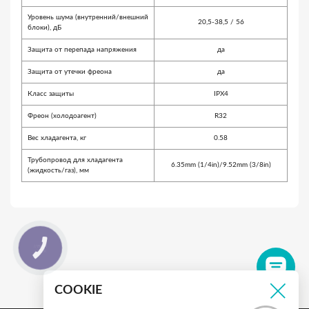
Уровень шума (внутренний/внешний
20,5-38,5 / 56
блоки), дБ
Защита от перепада напряжения
да
Защита от утечки фреона
да
Класс защиты
IPX4
Фреон (холодоагент)
R32
Вес хладагента, кг
0.58
Трубопровод для хладагента
6.35mm (1/4in)/9.52mm (3/8in)
(жидкость/газ), мм
КНОПКА
ЗВ'ЯЗКУ
COOKIE