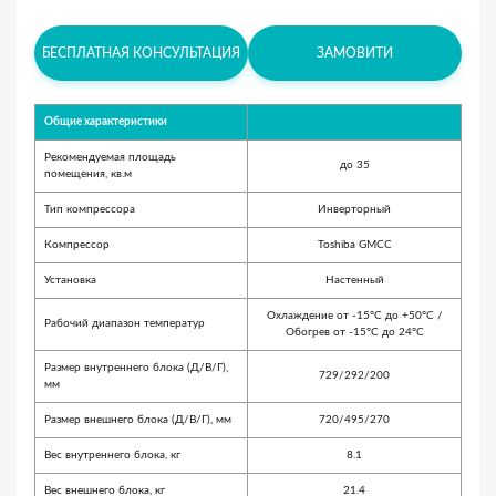
БЕСПЛАТНАЯ КОНСУЛЬТАЦИЯ
ЗАМОВИТИ
Общие характеристики
Рекомендуемая площадь
до 35
помещения, кв.м
Тип компрессора
Инверторный
Компрессор
Toshiba GMCC
Установка
Настенный
Охлаждение от -15°С до +50°С /
Рабочий диапазон температур
Обогрев от -15°С до 24°С
Размер внутреннего блока (Д/В/Г),
729/292/200
мм
Размер внешнего блока (Д/В/Г), мм
720/495/270
Вес внутреннего блока, кг
8.1
Вес внешнего блока, кг
21.4