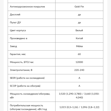
Антикоррозионное покрытие
Gold Fin
Дисплей
да
Пульт ДУ
да
Цвет корпуса
Белый
Произведено в
Китай
Завод
Midea
Гарантия, мес
60
Мощность, БТО/час
12000
Электропитание, В
220-240
SEER (работа на охлаждение)
A
SCOP (работа на обогрев)
A
Мощность охлаждения/обогрева,
3,520 (1,290-3,780) / 3,660 (1,050-
кВт
4,040)
Потребительская мощность
1,015 (0,3~1,26) / 1,096 (2,8~1,22)
(обогрев/охлаждение), кВт/год