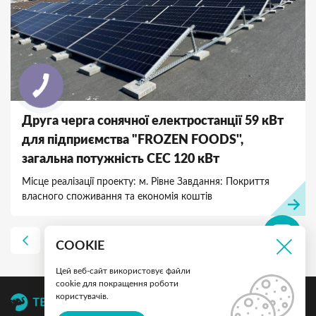
Друга черга сонячної електростанції 59 кВт
для підприємства "FROZEN FOODS'',
загальна потужність СЕС 120 кВт
Місце реалізації проекту: м. Рівне Завдання: Покриття
власного споживання та економія коштів
1
2
4
5
6
3
COOKIE
Цей веб-сайт використовує файли
cookie для покращення роботи
користувачів.