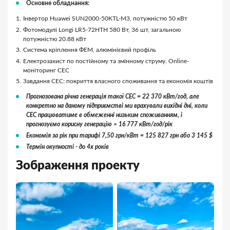
Основне обладнання:
Інвертор Huawei SUN2000-50KTL-M3, потужністю 50 кВт
Фотомодулі Longi LR5-72HTH 580 Вт, 36 шт, загальною
потужністю 20.88 кВт
Система кріплення ФЕМ, алюмінієвий профіль
Електрозахист по постійному та змінному струму. Online-
моніторинг СЕС
Завдання СЕС: покриття власного споживання та економія коштів
Прогнозована річна генерація такої СЕС = 22 370 кВт/год, але
конкретно на даному підприємстві ми врахували вихідні дні, коли
СЕС працюватиме в обмеженні низьким споживанням, і
прогнозуємо корисну генерацію ≈ 16 777 кВт/год/рік
Економія за рік при тарифі 7,50 грн/кВт = 125 827 грн або 3 145 $
Термін окупності - до 4х років
Зображення проекту